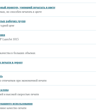
рный принтер, умеющий печатать в цвете
мах, но способен печатать в цвете
алых рабочих групп
годной цене
овня
P LazerJet 1015
 качества в больших объемах
я печати в дороге
ть
о отпечатков при экономичной печати
салона
ей и высокой скоростью печати
омашнего использования
енное качество печати