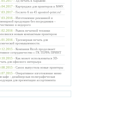
.05.2017 -
3Д печать в Харькове.
.04.2017 -
Картриджи для принтеров и МФУ.
.03.2017 -
Гослото 6 из 45 apostrof-print.ru!
.03.2016 -
Изготовление рекламной и
увенирной продукции без посредников –
ачественно и недорого
.02.2016 -
Рынок печатной техники
ополнился новым компактным принтером
.01.2016 -
Трехмерная печать для
осмической промышленности.
.12.2015 -
Компания Ricoh продолжает
ктивное сотрудничество с ГК ТЕРРА ПРИНТ
.10.2015 -
Как может использоваться 3D-
ечать для офисного интерьера
.08.2015 -
Canon выпустила новые принтеры
.07.2015 -
Оперативное изготовление меню
я кафе - дизайнерская полиграфическая
родукция для презентации ассортимента