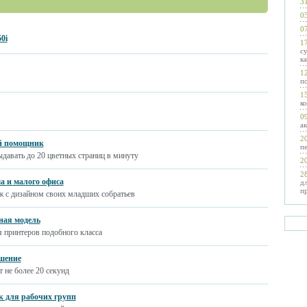
31
05
07
0i
17
с
к
12
п
15
к
09
а
20
ый помощник
п
ыдавать до 20 цветных страниц в минуту
20
28
ма и малого офиса
дл
п
ж с дизайном своих младших собратьев
рная модель
я принтеров подобного класса
ешение
т не более 20 секунд
 для рабочих групп