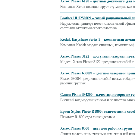
Xerox Phaser 6120 – цветные документы для
Компания Xerox позиционирует эту модель как о
Brother HL5250DN – самый рациональный л
Наружность принтера имеет классический офисн
светлыми оттенками серого пластика
Kodak Easyshare Series 3 – компактная дом
Компания Kodak создала стильный, компактный
Xerox Phaser 3122 – доступная лазерная печ
Модель Xerox Phaser 3122 представляет собой т
Xerox Phaser 6300N – цветной лазерный при
Phaser 6300N представляет собой весьма габари
рабочих группах
Canon Pixma iP4200 – качество, которое не ту
Внешний вид модели целиком и полностью отве
Epson Stylus Photo R1800: величествен в свое
Печатает R1800 едва ли не идеально
Xerox Phaser 8500 – цвет для рабочих групп
Данная модель примечательна тем, что в ней ис