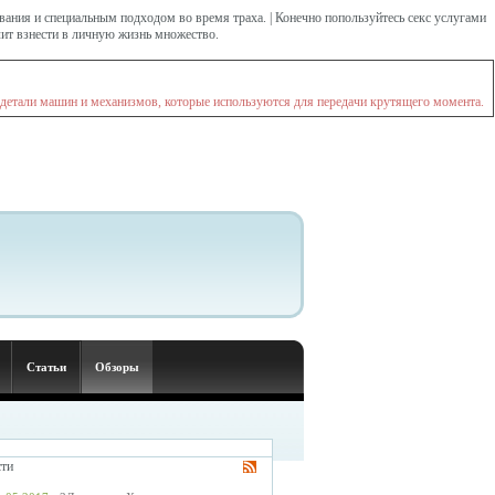
ания и специальным подходом во время траха. | Конечно попользуйтесь секс услугами
лит взнести в личную жизнь множество.
 детали машин и механизмов, которые используются для передачи крутящего момента.
Статьи
Обзоры
ти