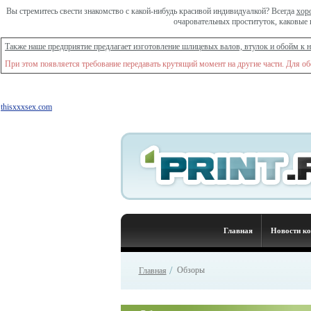
Вы стремитесь свести знакомство с какой-нибудь красивой индивидуалкой? Всегда
хор
очаровательных проституток, каковые 
Также наше предприятие предлагает изготовление шлицевых валов, втулок и обойм к 
При этом появляется требование передавать крутящий момент на другие части. Для о
thisxxxsex.com
Главная
Новости к
/
Обзоры
Главная