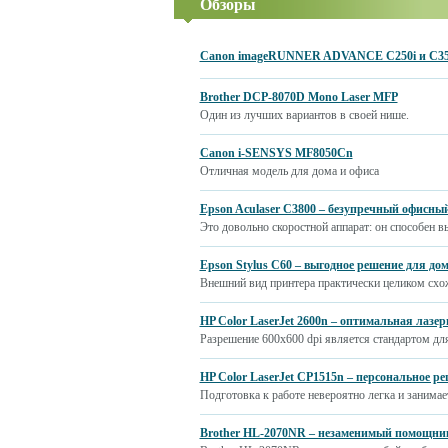
Обзоры
Canon imageRUNNER ADVANCE C250i и C35
Brother DCP-8070D Mono Laser MFP
Один из лучших вариантов в своей нише.
Canon i-SENSYS MF8050Cn
Отличная модель для дома и офиса
Epson Aculaser С3800 – безупречный офисн
Это довольно скоростной аппарат: он способен в
Epson Stylus C60 – выгодное решение для до
Внешний вид принтера практически целиком схо
HP Color LaserJet 2600n – оптимальная лазе
Разрешение 600х600 dpi является стандартом дл
HP Color LaserJet CP1515n – персональное р
Подготовка к работе невероятно легка и занимае
Brother HL-2070NR – незаменимый помощник