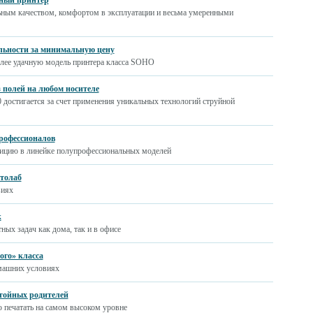
рный принтер
ьным качеством, комфортом в эксплуатации и весьма умеренными
льности за минимальную цену
более удачную модель принтера класса SOHO
ез полей на любом носителе
0 достигается за счет применения уникальных технологий струйной
профессионалов
озицию в линейке полупрофессиональных моделей
отолаб
виях
к
х задач как дома, так и в офисе
ого» класса
машних условиях
стойных родителей
 печатать на самом высоком уровне