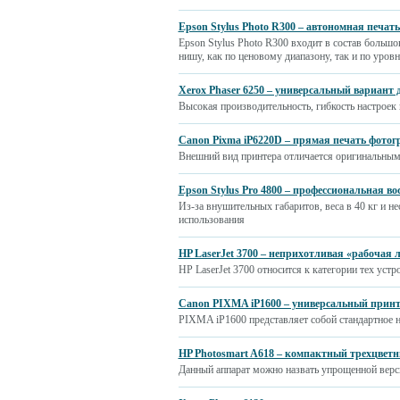
Epson Stylus Photo R300 – автономная печат
Epson Stylus Photo R300 входит в состав большо
нишу, как по ценовому диапазону, так и по уро
Xerox Phaser 6250 – универсальный вариант 
Высокая производительность, гибкость настроек
Canon Рixma iP6220D – прямая печать фотог
Внешний вид принтера отличается оригинальны
Epson Stylus Pro 4800 – профессиональная в
Из-за внушительных габаритов, веса в 40 кг и н
использования
HP LaserJet 3700 – неприхотливая «рабочая
HP LaserJet 3700 относится к категории тех устр
Canon PIXMA iP1600 – универсальный принт
PIXMA iP1600 представляет собой стандартное н
HP Photosmart A618 – компактный трехцвет
Данный аппарат можно назвать упрощенной верс