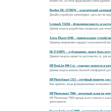
Brother HL-2070NR представляет собой удобное 
Brother HL-5370DW – классический лазерны
Дизайн устройства элементарен: здесь нет ни эк
Lexmark T420d – функциональность за разум
Данная модель разработана специально для печа
Xerox Phaser 6100 – универсальное устройств
Принтер непременно порадует пользователей н
Hi-Ti 630PS – «сублимация» может быть рез
Данную модель оценят по достоинству те, для к
HP DeskJet 990 Cxi – стандарт скорости и кач
Данная модель явилась базовой платформой для 
HP PhotoSmart 1315 - струйный принтер для
Как приятно, когда функциональные возможност
HP Photosmart 7960 – печатный салон на дом
HP Photosmart 7960 прежде всего относят к кла
деятельности