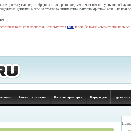
ошие проститутки
годны обрадовать вас превосходным качеством сексуального обслужив
поделились данными о себе на страницах интим сайта
individualkipitera78.com
. Сие позво
ним
беспечения всех этих процессов используются
валы
и оси. Валами называют специальные
омпаний
Каталог компаний
Каталог принтеров
Картриджи
Где купить
Новос