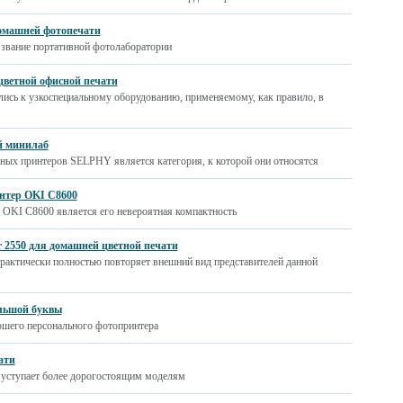
домашней фотопечати
 звание портативной фотолаборатории
 цветной офисной печати
лись к узкоспециальному оборудованию, применяемому, как правило, в
й минилаб
ных принтеров SELPHY является категория, к которой они относятся
нтер OKI C8600
 OKI C8600 является его невероятная компактность
r 2550 для домашней цветной печати
 практически полностью повторяет внешний вид представителей данной
ольшой буквы
рошего персонального фотопринтера
ати
е уступает более дорогостоящим моделям