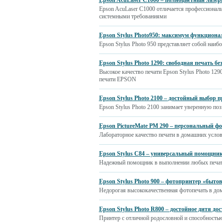
Epson AcuLaser C1000 – полноцветный лазе
Epson AcuLaser C1000 отличается профессионал
системными требованиями
Epson Stylus Photo950: максимум функциона
Epson Stylus Photo 950 представляет собой наи
Epson Stylus Photo 1290: свободная печать б
Высокое качество печати Epson Stylus Photo 129
печати EPSON
Epson Stylus Photo 2100 – достойный выбор 
Epson Stylus Photo 2100 занимает уверенную п
Epson PictureMate PM 290 – персональный ф
Лабораторное качество печати в домашних усло
Epson Stylus C84 – универсальный помощни
Надежный помощник в выполнении любых печатны
Epson Stylus Photo 900 – фотопринтер «бытов
Недорогая высококачественная фотопечать в до
Epson Stylus Photo R800 – достойное дитя до
Принтер с отличной родословной и способностью