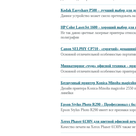
Kodak Easyshare P500 – лучший выбор для 
Данное устройство может смело претендовать на
HP Color LaserJet 1600 – хороший выбор для
Не так давно цветные лазерные принтеры относи
полиграфии
Canon SELPHY CP710 - «горячий» домашни
Основной отличительной особенностью портатив
Миниатюрное «чудо» офисной техники – при
Основной отличительной особенностью принтера
Бесшумный принтер Konica-Minolta magicolo
Дизайн принтера Konica-Minolta magicolor 2550
линейки
Epson Stylus Photo R290 – Профессионал с б
Epson Stylus Photo R290 имеет все признаки хо
Xerox Phaser 6130N для цветной офисной печ
Качество печати на Xerox Phaser 6130N также н