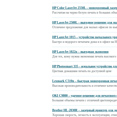
HP Color LaserJet 2550L – монохромный лазе
Рассчитан на черно-белую печать в больших объе
HP LaserJet 2500L – выгодное решение для м
Отличное предложение для малых офисов по вы
HP LazerJet 1015 – устройство начального ур
Быстро и недорого печатаем дома и в офисе на H
HP LaserJet 1022n – выгодная экономия
Для тех, кому нужна экономная печать высокого
HP Photosmart 335 – идеальное устройство дл
Цветная домашняя печать по доступной цене
Lexmark C510n – быстрая монохромная печа
Высокая производительность и отличное качеств
OKI C9800 – удачное решение для печатного 
Большие объемы печати с отличной цветопередач
Brother HL-2030R – лазерный принтер для д
Хорошая скорость, легкость в эксплуатации, отм