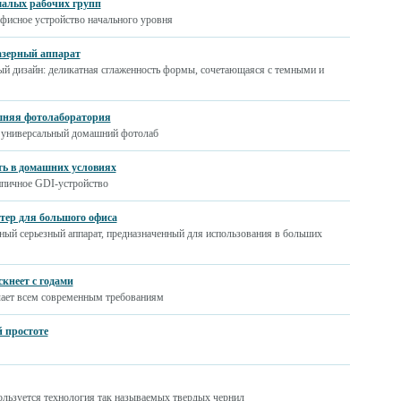
 малых рабочих групп
фисное устройство начального уровня
азерный аппарат
ый дизайн: деликатная сглаженность формы, сочетающаяся с темными и
ашняя фотолаборатория
, универсальный домашний фотолаб
ать в домашних условиях
ипичное GDI-устройство
нтер для большого офиса
тный серьезный аппарат, предназначенный для использования в больших
скнеет с годами
чает всем современным требованиям
й простоте
пользуется технология так называемых твердых чернил