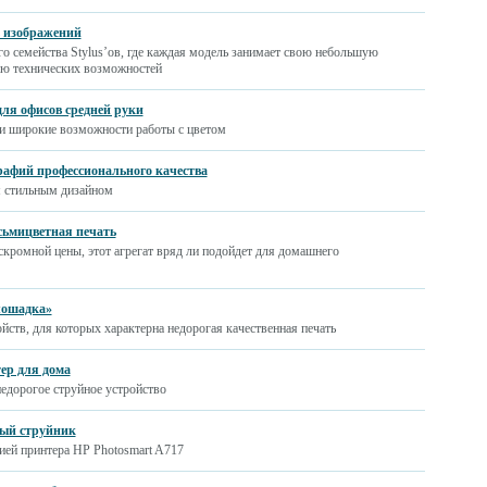
ь изображений
го семейства Stylus’ов, где каждая модель занимает свою небольшую
вню технических возможностей
для офисов средней руки
 и широкие возможности работы с цветом
рафий профессионального качества
м стильным дизайном
осьмицветная печать
ескромной цены, этот агрегат вряд ли подойдет для домашнего
 лошадка»
ойств, для которых характерна недорогая качественная печать
ер для дома
едорогое струйное устройство
ный струйник
ией принтера HP Photosmart A717