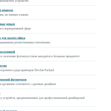
компактное устройство
й принтер
рана, ни лишних клавиш
ные деньги
ти в корпоративной сфере
о для малого офиса
асыщенными реалистичными отпечатками
ультативной
ого увлечение фотоискусством находится в большом приоритете
ества
огромного ряда принтеров Hewlett-Packard
 прямой фотопечати
и органично сочетаются с удачным дизайном
у
ссу устройств, предназначенных для профессиональной дизайнерской