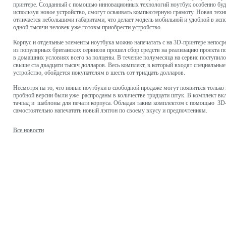
принтере. Созданный с помощью инновационных технологий ноутбук особенно буде
используя новое устройство, смогут осваивать компьютерную грамоту. Новая техни
отличается небольшими габаритами, что делает модель мобильной и удобной в исп
одной тысячи человек уже готовы приобрести устройство.
Корпус и отдельные элементы ноутбука можно напечатать с на 3D-принтере непос
из популярных британских сервисов прошел сбор средств на реализацию проекта п
в домашних условиях всего за полцены. В течение полумесяца на сервис поступил
свыше ста двадцати тысяч долларов. Весь комплект, в который входят специальны
устройство, обойдется покупателям в шесть сот тридцать долларов.
Несмотря на то, что новые ноутбуки в свободной продаже могут появиться только 
пробной версии были уже распроданы в количестве тридцати штук. В комплект вкл
тачпад и шаблоны для печати корпуса. Обладая таким комплектом с помощью 3D
самостоятельно напечатать новый лэптон по своему вкусу и предпочтениям.
Все новости