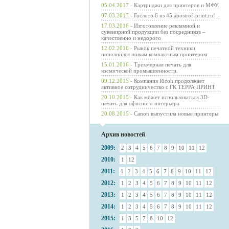
05.04.2017 -
Картриджи для принтеров и МФУ.
07.03.2017 -
Гослото 6 из 45 apostrof-print.ru!
17.03.2016 -
Изготовление рекламной и
сувенирной продукции без посредников –
качественно и недорого
12.02.2016 -
Рынок печатной техники
пополнился новым компактным принтером
15.01.2016 -
Трехмерная печать для
космической промышленности.
09.12.2015 -
Компания Ricoh продолжает
активное сотрудничество с ГК ТЕРРА ПРИНТ
20.10.2015 -
Как может использоваться 3D-
печать для офисного интерьера
20.08.2015 -
Canon выпустила новые принтеры
Архив новостей
2009:
2
3
4
5
6
7
8
9
10
11
12
2010:
1
12
2011:
1
2
3
4
5
6
7
8
9
10
11
12
2012:
1
2
3
4
5
6
7
8
9
10
11
12
2013:
1
2
3
4
5
6
7
8
9
10
11
12
2014:
1
2
3
4
5
6
7
8
9
10
11
12
2015:
1
3
5
7
8
10
12