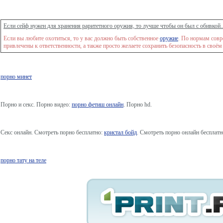
Если сейф нужен для хранения раритетного оружия, то лучше чтобы он был с обивкой.
Если вы любите охотиться, то у вас должно быть собственное
оружие
. По нормам совр
привлечены к ответственности, а также просто желаете сохранить безопасность в своё
порно минет
Порно и секс. Порно видео:
порно фетиш онлайн
. Порно hd.
Секс онлайн. Смотреть порно бесплатно:
кристал бойд
. Смотреть порно онлайн бесплатн
порно тату на теле