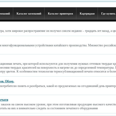
омпаний
Каталог компаний
Каталог принтеров
Картриджи
Где купить
а, хотя широкое распространение он получил совсем недавно – тридцать лет назад, а цве
 и многофункциональными устройствами китайского производства. Множество российс
ионная печать, при которой используются для получения нужных оттенков твердые крас
несении твердых красителей на поверхность и нагреве их до определенной температуры.
тру цветов. К особенностям технологии термосублимационной печати относится и боле
в. Обзор.
 потребителю понять и разобраться, какой из предлагаемых на сегодняшний день принтер
печати
заказов на самом высоком уровне, при этом изготавливая продукцию высокого качества
тать на них и внимательно следить за состоянием печатного оборудования