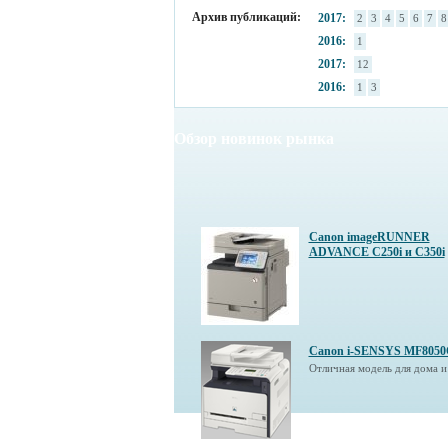
Архив публикаций:
2017:
2
3
4
5
6
7
8
2016:
1
2017:
12
2016:
1
3
Обзор новинок рынка
Canon imageRUNNER
ADVANCE C250i и C350i
Canon i-SENSYS MF805
Отличная модель для дома и