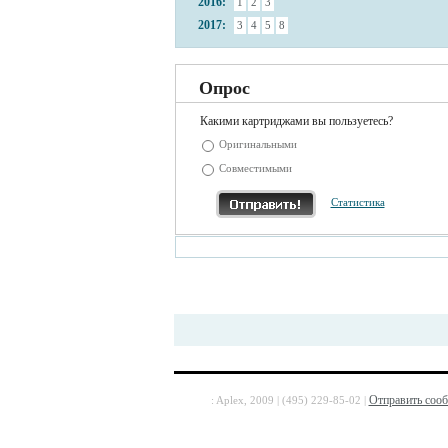
2016:
1
2
3
2017:
3
4
5
8
Опрос
Какими картриджами вы пользуетесь?
Оригинальными
Совместимыми
Статистика
Отправить соо
: Aplex, 2009 | (495) 229-85-02 |