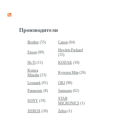
Производители
Brother
(55)
Canon
(64)
Hewlett-Packard
Epson
(89)
(55)
Hi-Ti
(11)
KODAK
(10)
Konica
Kyocera Mita
(26)
Minolta
(23)
Lexmark
(91)
OKI
(90)
Panasonic
(8)
Samsung
(62)
STAR
SONY
(19)
MICRONICS
(1)
XEROX
(26)
Zebra
(1)