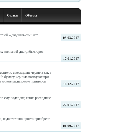
Статьи
Обзоры
тной – двадцать семь лет.
03.03.2017
ких компаний-дистрибьюторов
17.01.2017
ители, а не жидкие чернила как в
 На бумагу чернила попадают при
е низкое расширение принтеров
16.12.2017
ов ему подходит, какие расходные
22.01.2017
, недостаточно просто приобрести
01.09.2017