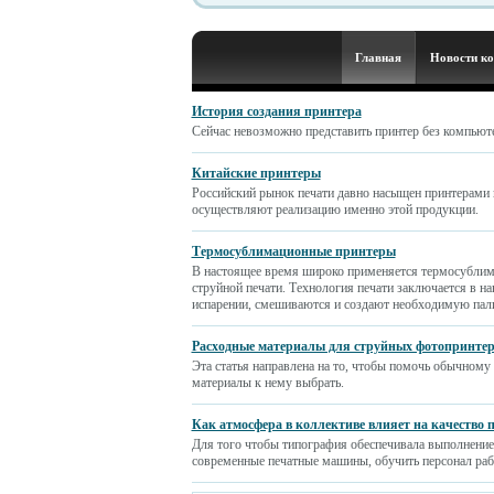
Главная
Новости к
История создания принтера
Сейчас невозможно представить принтер без компьютер
Китайские принтеры
Российский рынок печати давно насыщен принтерами
осуществляют реализацию именно этой продукции.
Термосублимационные принтеры
В настоящее время широко применяется термосублимац
струйной печати. Технология печати заключается в на
испарении, смешиваются и создают необходимую пали
Расходные материалы для струйных фотопринтеро
Эта статья направлена на то, чтобы помочь обычному
материалы к нему выбрать.
Как атмосфера в коллективе влияет на качество 
Для того чтобы типография обеспечивала выполнение 
современные печатные машины, обучить персонал рабо